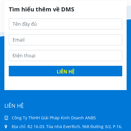
Tìm hiểu thêm về DMS
LIÊN HỆ
LIÊN HỆ
Công Ty TNHH Giải Pháp Kinh Doanh ANBS
Địa chỉ: R2 16.03, Tòa nhà EverRich, 968 Đường 3/2, P.16,