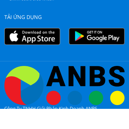
TẢI ỨNG DỤNG
Công Ty TNHH Giải Pháp Kinh Doanh ANBS
MST: 0314381067
Copyright © by ANBS. All right reserved.