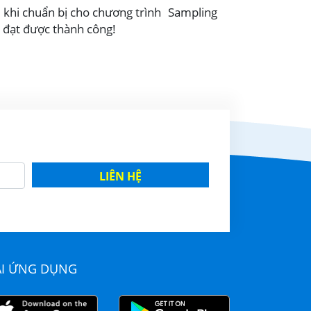
i khi chuẩn bị cho chương trình Sampling
 đạt được thành công!
LIÊN HỆ
ẢI ỨNG DỤNG