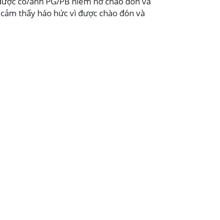
,… được cô/anh PG/PB niềm nở chào đón và
 cảm thấy háo hức vì được chào đón và