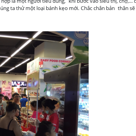
g hợp là một người tiêu dùng, khi bước vào siêu thị, chợ
húng ta thử một loại bánh kẹo mới. Chắc chắn bản thân sẽ