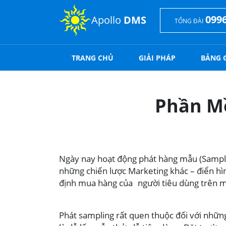
0996
Apollo
DMS
TỔNG ĐÀI
TRANG CHỦ
GIẢI PHÁP
BẢNG 
Phần M
Ngày nay hoạt động phát hàng mẫu (Samplin
những chiến lược Marketing khác – điển hìn
định mua hàng của người tiêu dùng trên mặt
Phát sampling rất quen thuộc đối với nhữn