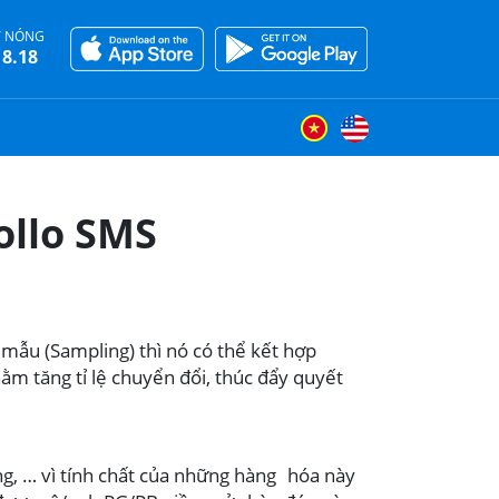
 NÓNG
18.18
llo SMS
 mẫu (Sampling) thì nó có thể kết hợp
ằm tăng tỉ lệ chuyển đổi, thúc đẩy quyết
g, … vì tính chất của những hàng hóa này