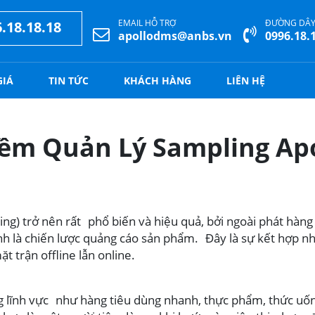
EMAIL HỖ TRỢ
ĐƯỜNG DÂY
.18.18.18
apollodms@anbs.vn
0996.18.
GIÁ
TIN TỨC
KHÁCH HÀNG
LIÊN HỆ
ềm Quản Lý Sampling Apo
g) trở nên rất phổ biến và hiệu quả, bởi ngoài phát hàng
h là chiến lược quảng cáo sản phẩm. Đây là sự kết hợp nh
 trận offline lẫn online.
g lĩnh vực như hàng tiêu dùng nhanh, thực phẩm, thức uốn