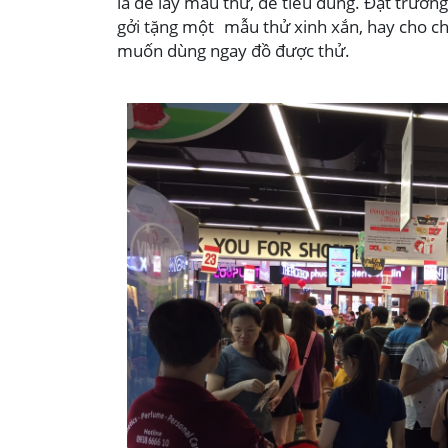
là dễ lấy mẫu thử, dễ tiêu dùng. Đặt trườn
gởi tặng một mẫu thử xinh xắn, hay cho c
muốn dùng ngay đồ được thử.