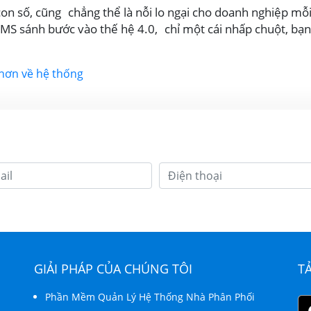
con số, cũng chẳng thể là nỗi lo ngại cho doanh nghiệp mỗ
MS sánh bước vào thế hệ 4.0, chỉ một cái nhấp chuột, bạn
 hơn về hệ thống
GIẢI PHÁP CỦA CHÚNG TÔI
T
Phần Mềm Quản Lý Hệ Thống Nhà Phân Phối