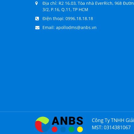
Địa chỉ: R2 16.03, Tòa nhà EverRich, 968 Đườ
3/2, P.16, Q.11, TP HCM
Điện thoại:
0996.18.18.18
Email:
apollodms@anbs.vn
Công Ty TNHH Giả
MST: 0314381067